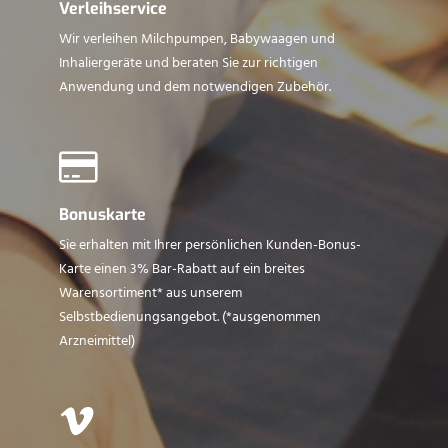
Verleihservice
Wir verleihen Milchpumpen, Babywaagen und
Inhaliergeräte und beraten Sie zur richtigen
Anwendung und dem notwendigen Zubehör.
Bonuskarte
Sie erhalten mit Ihrer persönlichen Kunden-Bonus-
Karte einen 3% Bar-Rabatt auf ein breites
Warensortiment* aus unserem
Selbstbedienungsangebot. (*ausgenommen
Arzneimittel)